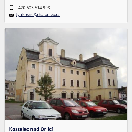
+420 603 514 998
tyniste.no@charon-eu.cz
Kostelec nad Orlicí