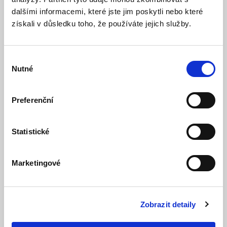
dalšími informacemi, které jste jim poskytli nebo které
získali v důsledku toho, že používáte jejich služby.
Výběr
Nutné
souhlasu
Preferenční
Statistické
Heřmanův Městec
Marketingové
Kancelář
Provozní doba: 8:00 – 11:30, 12:00 – 16:00
+420 469 697 133
Zobrazit detaily
hermanuv.mestec@charon-eu.cz