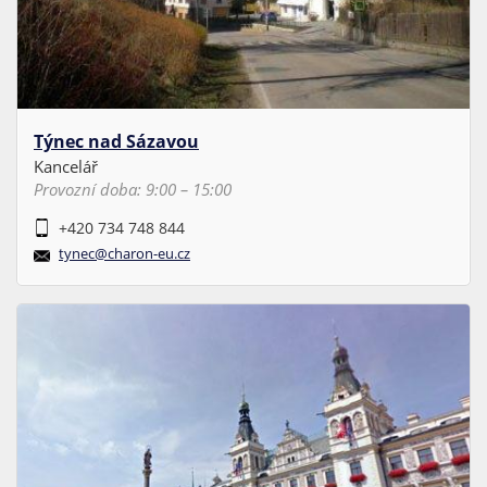
Týnec nad Sázavou
Kancelář
Provozní doba: 9:00 – 15:00
+420 734 748 844
tynec@charon-eu.cz