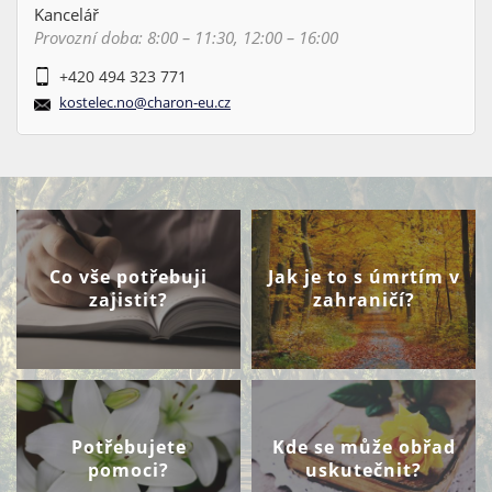
Kancelář
Provozní doba: 8:00 – 11:30, 12:00 – 16:00
+420 494 323 771
kostelec.no@charon-eu.cz
Co vše potřebuji
Jak je to s úmrtím v
zajistit?
zahraničí?
Potřebujete
Kde se může obřad
pomoci?
uskutečnit?