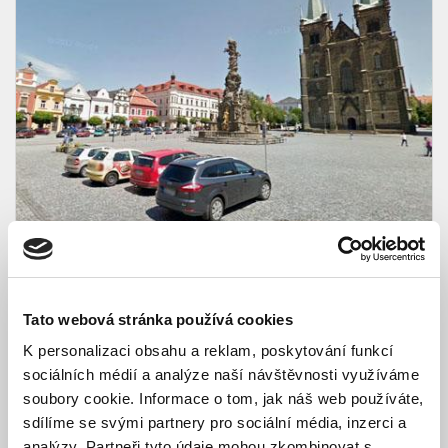
Chrudim - Poděbradova
Kancelář
Provozní doba: 8:00 – 11:30, 12:00 – 16:00
Tato webová stránka používá cookies
+420 469 623 545
K personalizaci obsahu a reklam, poskytování funkcí
chrudim.kancelar@charon-eu.cz
sociálních médií a analýze naší návštěvnosti využíváme
soubory cookie. Informace o tom, jak náš web používáte,
sdílíme se svými partnery pro sociální média, inzerci a
analýzy. Partneři tyto údaje mohou zkombinovat s