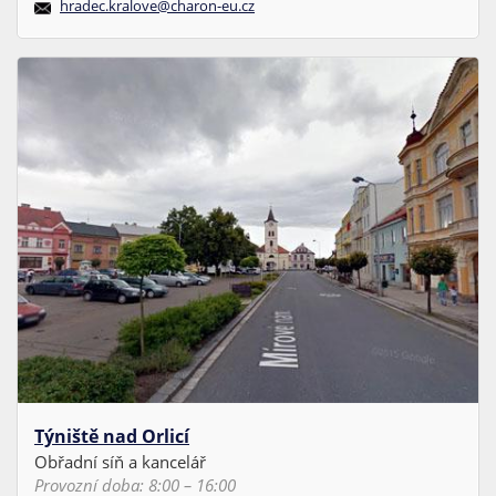
hradec.kralove@charon-eu.cz
Týniště nad Orlicí
Obřadní síň a kancelář
Provozní doba: 8:00 – 16:00