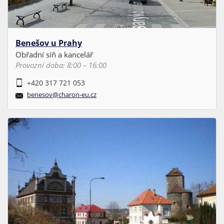
Benešov u Prahy
Obřadní síň a kancelář
Provozní doba: 8:00 – 16:00
+420 317 721 053
benesov@charon-eu.cz