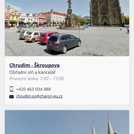
Chrudim - Škroupova
Obřadní síň a kancelář
Provozní doba: 7:00 – 15:00
+420 463 034 888
chrudim.os@charon-eu.cz