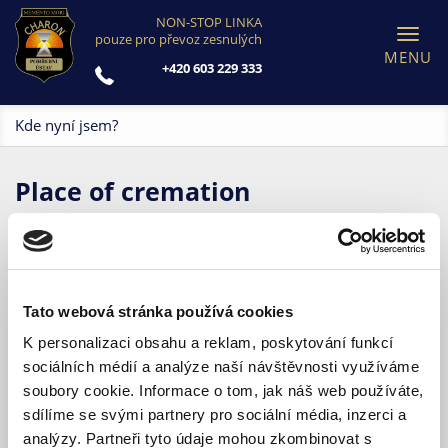
NON-STOP LINKA
Toggl
pouze pro převoz zesnulých
navig
+420 603 229 333
Kde nyní jsem?
Place of cremation
The cremation of deceased takes place in a certified gas
furnace, which according to the Czech law must meet
safety, emission and hygienic conditions. The
Tato webová stránka používá cookies
temperature reaches a maximum of
1100 ° C
and
K personalizaci obsahu a reklam, poskytování funkcí
cremation takes
70-80 minutes
.
sociálních médií a analýze naší návštěvnosti využíváme
Afterwards it is up to you, survivors how you deal with
soubory cookie. Informace o tom, jak náš web používáte,
the ashes of the deceased. You can keep it in the urn,
sdílíme se svými partnery pro sociální média, inzerci a
but also for example scatter it on scattering meadows
or in reverent way anywhere else, because ash is
analýzy. Partneři tyto údaje mohou zkombinovat s